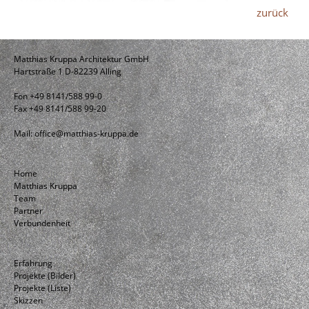
zurück
Matthias Kruppa Architektur GmbH
Hartstraße 1 D-82239 Alling
Fon +49 8141/588 99-0
Fax +49 8141/588 99-20
Mail:
office@matthias-kruppa.de
Home
Matthias Kruppa
Team
Partner
Verbundenheit
Erfahrung
Projekte (Bilder)
Projekte (Liste)
Skizzen