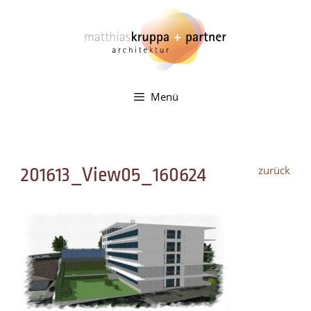
Zum
Inhalt
springen
Menü
zurück
201613_View05_160624