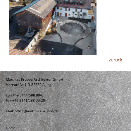
zurück
Matthias Kruppa Architektur GmbH
Hartstraße 1 D-82239 Alling
Fon +49 8141/588 99-0
Fax +49 8141/588 99-20
Mail:
office@matthias-kruppa.de
Home