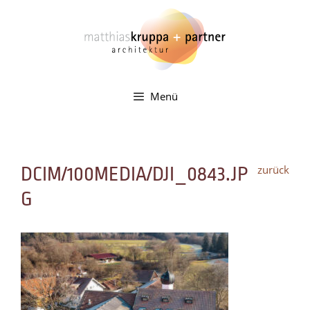
Zum
Inhalt
springen
Menü
zurück
DCIM/100MEDIA/DJI_0843.JP
G