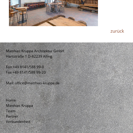
zurück
Matthias Kruppa Architektur GmbH
Hartstraße 1 D-82239 Alling
Fon +49 8141/588 99-0
Fax +49 8141/588 99-20
Mail:
office@matthias-kruppa.de
Home
Matthias Kruppa
Team
Partner
Verbundenheit