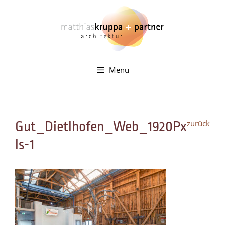
Zum
Inhalt
springen
Menü
zurück
Gut_Dietlhofen_Web_1920Px
ls-1