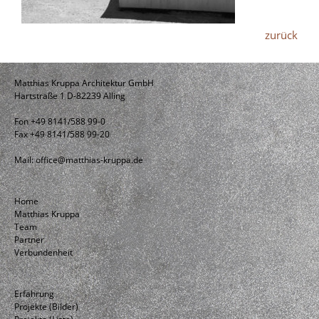
zurück
Matthias Kruppa Architektur GmbH
Hartstraße 1 D-82239 Alling
Fon +49 8141/588 99-0
Fax +49 8141/588 99-20
Mail:
office@matthias-kruppa.de
Home
Matthias Kruppa
Team
Partner
Verbundenheit
Erfahrung
Projekte (Bilder)