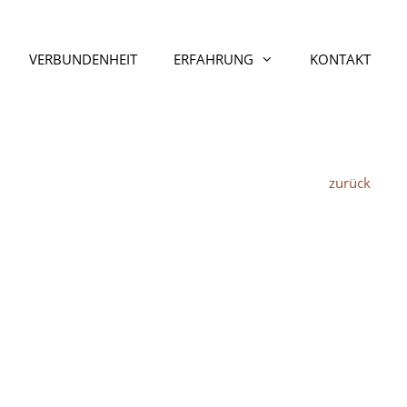
VERBUNDENHEIT
ERFAHRUNG
KONTAKT
zurück