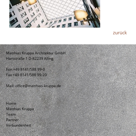
zurück
Matthias Kruppa Architektur GmbH
Hartstraße 1 D-82239 Alling
Fon +49 8141/588 99-0
Fax +49 8141/588 99-20
Mail:
office@matthias-kruppa.de
Home
Matthias Kruppa
Team
Partner
Verbundenheit