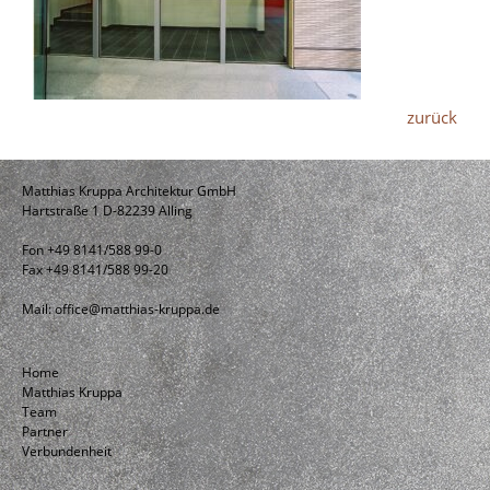
zurück
Matthias Kruppa Architektur GmbH
Hartstraße 1 D-82239 Alling
Fon +49 8141/588 99-0
Fax +49 8141/588 99-20
Mail:
office@matthias-kruppa.de
Home
Matthias Kruppa
Team
Partner
Verbundenheit