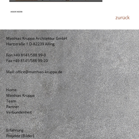
zurück
Matthias Kruppa Architektur GmbH
Hartstraße 1 D-82239 Alling
Fon +49 8141/588 99-0
Fax +49 8141/588 99-20
Mail:
office@matthias-kruppa.de
Home
Matthias Kruppa
Team
Partner
Verbundenheit
Erfahrung
Projekte (Bilder)