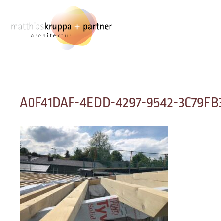
Zum
Inhalt
springen
A0F41DAF-4EDD-4297-9542-3C79F