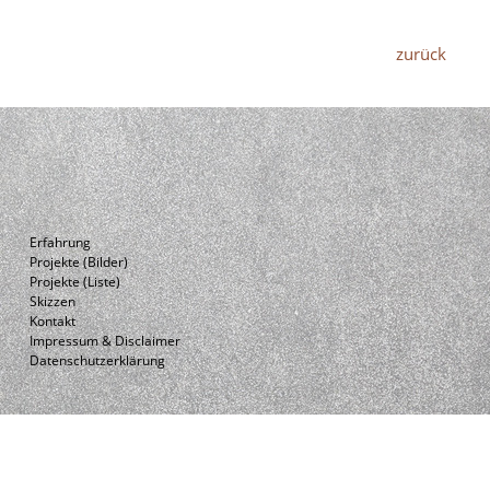
zurück
Erfahrung
Projekte (Bilder)
Projekte (Liste)
Skizzen
Kontakt
Impressum & Disclaimer
Datenschutzerklärung