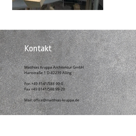
Kontakt
Matthias Kruppa Architektur GmbH
Hartstraße 1 D-82239 Alling
Fon +49 8141/588 99-0
Fax +49 8141/588 99-20
Mail:
office@matthias-kruppa.de