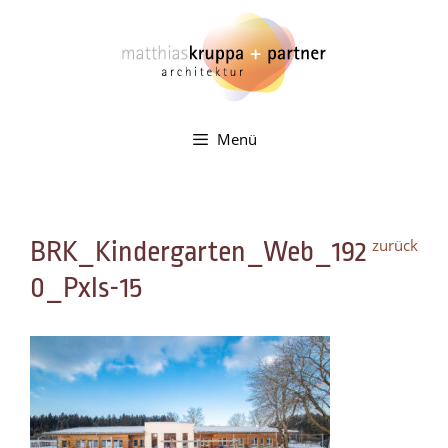
Zum
Inhalt
springen
Menü
zurück
BRK_Kindergarten_Web_192
0_Pxls-15