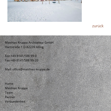
zurück
Matthias Kruppa Architektur GmbH
Hartstraße 1 D-82239 Alling
Fon +49 8141/588 99-0
Fax +49 8141/588 99-20
Mail:
office@matthias-kruppa.de
Home
Matthias Kruppa
Team
Partner
Verbundenheit