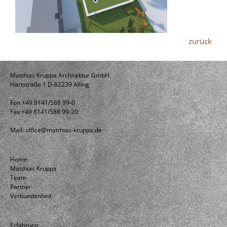
zurück
Matthias Kruppa Architektur GmbH
Hartstraße 1 D-82239 Alling
Fon +49 8141/588 99-0
Fax +49 8141/588 99-20
Mail:
office@matthias-kruppa.de
Home
Matthias Kruppa
Team
Partner
Verbundenheit
Erfahrung