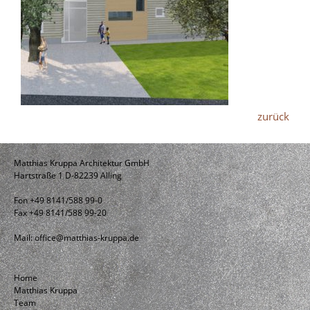
zurück
Matthias Kruppa Architektur GmbH
Hartstraße 1 D-82239 Alling
Fon +49 8141/588 99-0
Fax +49 8141/588 99-20
Mail:
office@matthias-kruppa.de
Home
Matthias Kruppa
Team