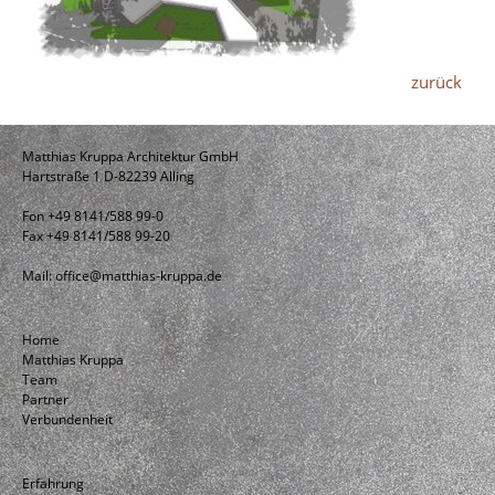
zurück
Matthias Kruppa Architektur GmbH
Hartstraße 1 D-82239 Alling
Fon +49 8141/588 99-0
Fax +49 8141/588 99-20
Mail:
office@matthias-kruppa.de
Home
Matthias Kruppa
Team
Partner
Verbundenheit
Erfahrung