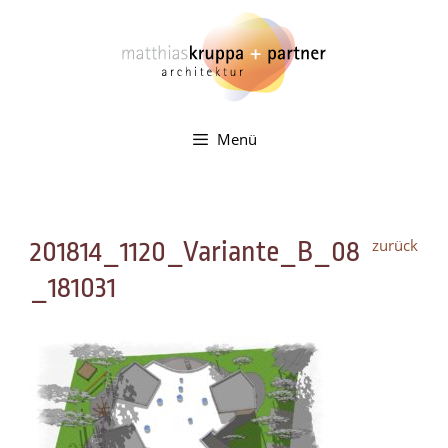
Zum
Inhalt
springen
Menü
zurück
201814_1120_Variante_B_08
_181031