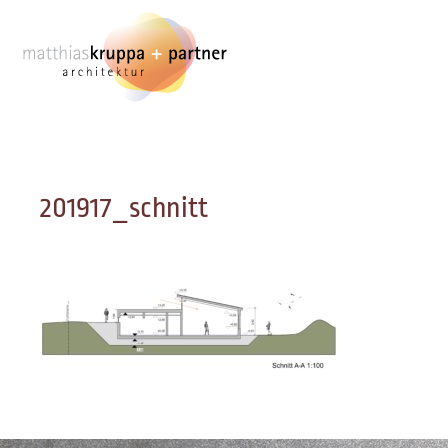
Zum
Inhalt
springen
201917_schnitt