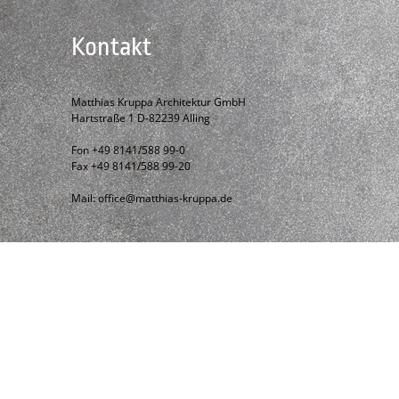
Kontakt
Matthias Kruppa Architektur GmbH
Hartstraße 1 D-82239 Alling
Fon +49 8141/588 99-0
Fax +49 8141/588 99-20
Mail:
office@matthias-kruppa.de