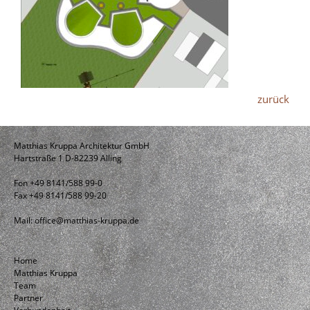
zurück
Matthias Kruppa Architektur GmbH
Hartstraße 1 D-82239 Alling
Fon +49 8141/588 99-0
Fax +49 8141/588 99-20
Mail:
office@matthias-kruppa.de
Home
Matthias Kruppa
Team
Partner