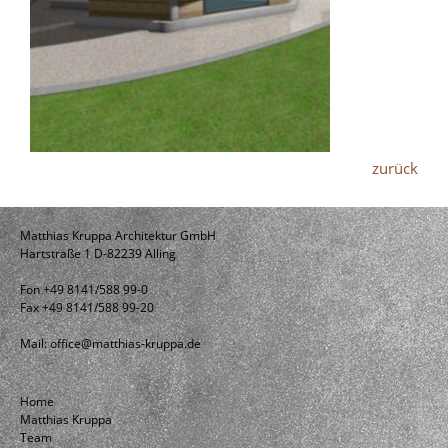
zurück
Matthias Kruppa Architektur GmbH
Hartstraße 1 D-82239 Alling
Fon +49 8141/588 99-0
Fax +49 8141/588 99-20
Mail:
office@matthias-kruppa.de
Home
Matthias Kruppa
Team