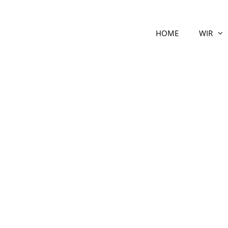
HOME
WIR