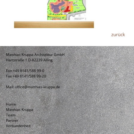
zurück
Matthias Kruppa Architektur GmbH
Hartstraße 1 D-82239 Alling
Fon +49 8141/588 99-0
Fax +49 8141/588 99-20
Mail:
office@matthias-kruppa.de
Home
Matthias Kruppa
Team
Partner
Verbundenheit