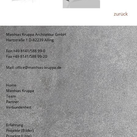
zurück
Matthias Kruppa Architektur GmbH
Hartstraße 1 D-82239 Alling
Fon +49 8141/588 99-0
Fax +49 8141/588 99-20
Mail:
office@matthias-kruppa.de
Home
Matthias Kruppa
Team
Partner
Verbundenheit
Erfahrung
Projekte (Bilder)
Projekte (Liste)