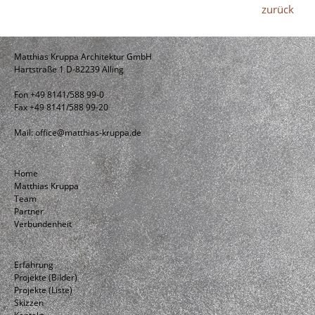
zurück
Matthias Kruppa Architektur GmbH
Hartstraße 1 D-82239 Alling
Fon +49 8141/588 99-0
Fax +49 8141/588 99-20
Mail:
office@matthias-kruppa.de
Home
Matthias Kruppa
Team
Partner
Verbundenheit
Erfahrung
Projekte (Bilder)
Projekte (Liste)
Skizzen