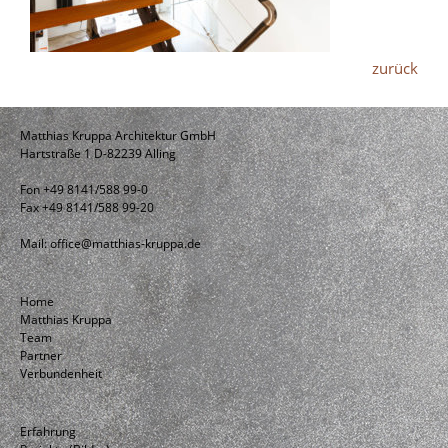
zurück
Matthias Kruppa Architektur GmbH
Hartstraße 1 D-82239 Alling
Fon +49 8141/588 99-0
Fax +49 8141/588 99-20
Mail:
office@matthias-kruppa.de
Home
Matthias Kruppa
Team
Partner
Verbundenheit
Erfahrung