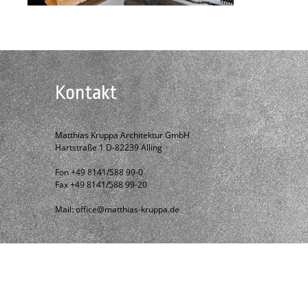
Kontakt
Matthias Kruppa Architektur GmbH
Hartstraße 1 D-82239 Alling
Fon +49 8141/588 99-0
Fax +49 8141/588 99-20
Mail:
office@matthias-kruppa.de