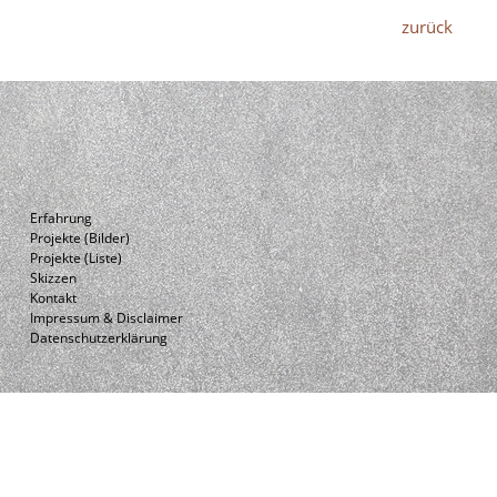
zurück
Erfahrung
Projekte (Bilder)
Projekte (Liste)
Skizzen
Kontakt
Impressum & Disclaimer
Datenschutzerklärung