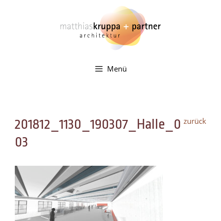
Zum
Inhalt
springen
Menü
zurück
201812_1130_190307_Halle_0
03