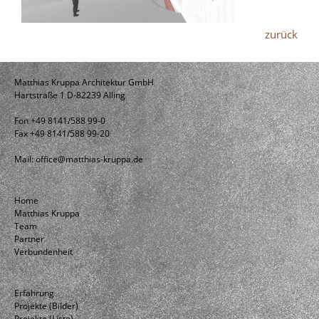
zurück
Matthias Kruppa Architektur GmbH
Hartstraße 1 D-82239 Alling
Fon +49 8141/588 99-0
Fax +49 8141/588 99-20
Mail:
office@matthias-kruppa.de
Home
Matthias Kruppa
Team
Partner
Verbundenheit
Erfahrung
Projekte (Bilder)
Projekte (Liste)