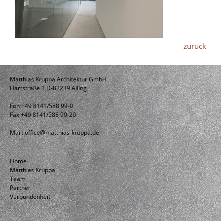
zurück
Matthias Kruppa Architektur GmbH
Hartstraße 1 D-82239 Alling
Fon +49 8141/588 99-0
Fax +49 8141/588 99-20
Mail:
office@matthias-kruppa.de
Home
Matthias Kruppa
Team
Partner
Verbundenheit