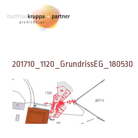
Zum
Inhalt
springen
201710_1120_GrundrissEG_180530