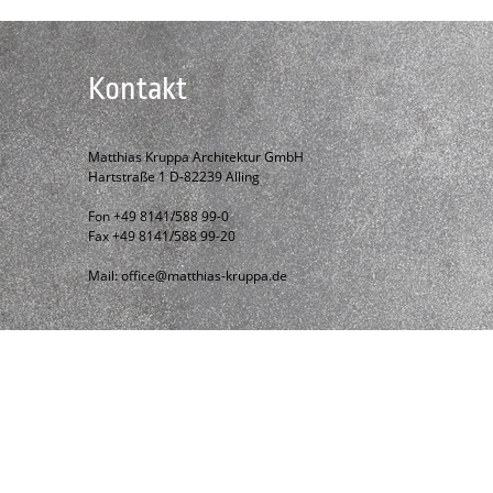
Kontakt
Matthias Kruppa Architektur GmbH
Hartstraße 1 D-82239 Alling
Fon +49 8141/588 99-0
Fax +49 8141/588 99-20
Mail:
office@matthias-kruppa.de