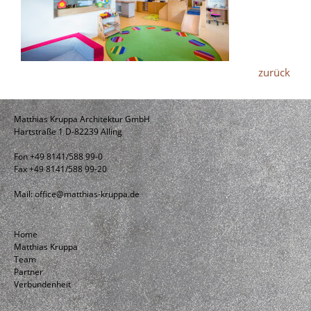
zurück
Matthias Kruppa Architektur GmbH
Hartstraße 1 D-82239 Alling
Fon +49 8141/588 99-0
Fax +49 8141/588 99-20
Mail:
office@matthias-kruppa.de
Home
Matthias Kruppa
Team
Partner
Verbundenheit