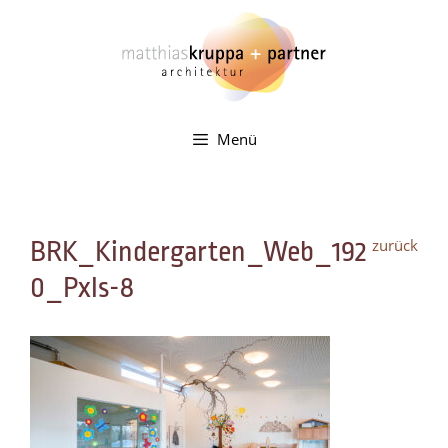
Zum
Inhalt
springen
Menü
zurück
BRK_Kindergarten_Web_192
0_Pxls-8