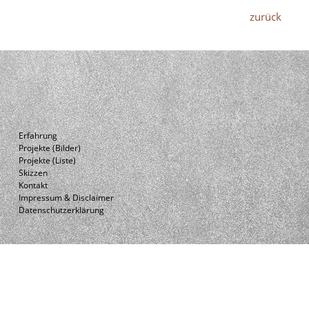
zurück
Erfahrung
Projekte (Bilder)
Projekte (Liste)
Skizzen
Kontakt
Impressum & Disclaimer
Datenschutzerklärung