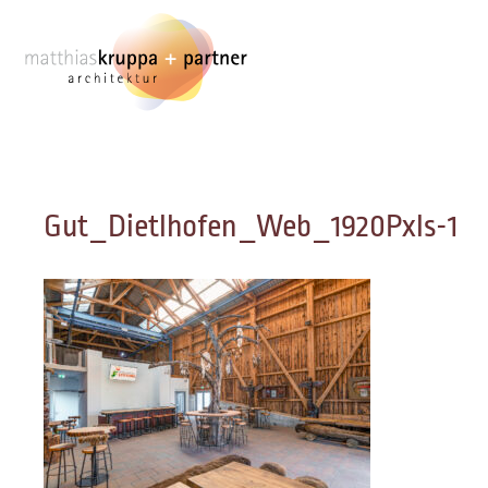
Zum
Inhalt
springen
Gut_Dietlhofen_Web_1920Pxls-1