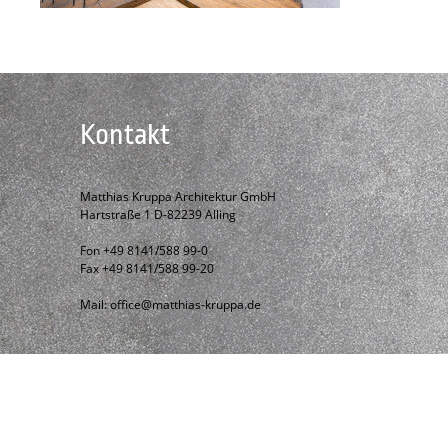
Kontakt
Matthias Kruppa Architektur GmbH
Hartstraße 1 D-82239 Alling
Fon +49 8141/588 99-0
Fax +49 8141/588 99-20
Mail:
office@matthias-kruppa.de