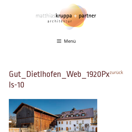
Zum
Inhalt
springen
Menü
zurück
Gut_Dietlhofen_Web_1920Px
ls-10