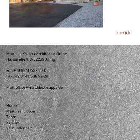
zurück
Matthias Kruppa Architektur GmbH
Hartstraße 1 D-82239 Alling
Fon +49 8141/588 99-0
Fax +49 8141/588 99-20
Mail:
office@matthias-kruppa.de
Home
Matthias Kruppa
Team
Partner
Verbundenheit