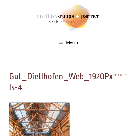
Zum
Inhalt
springen
Menü
zurück
Gut_Dietlhofen_Web_1920Px
ls-4