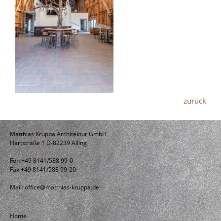
zurück
Matthias Kruppa Architektur GmbH
Hartstraße 1 D-82239 Alling
Fon +49 8141/588 99-0
Fax +49 8141/588 99-20
Mail:
office@matthias-kruppa.de
Home