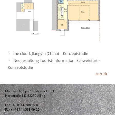
the cloud, Jiangyin (China) – Konzeptstudie
Neugestaltung Tourist-Information, Schweinfurt –
Konzeptstudie
zurück
Matthias Kruppa Architektur GmbH
Hartstraße 1 D-82239 Alling
Fon +49 8141/588 99-0
Fax +49 8141/588 99-20