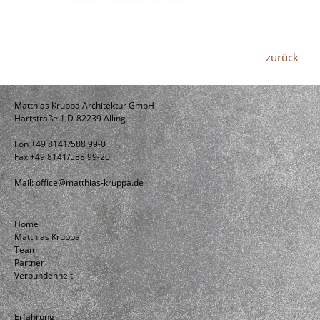
zurück
Matthias Kruppa Architektur GmbH
Hartstraße 1 D-82239 Alling
Fon +49 8141/588 99-0
Fax +49 8141/588 99-20
Mail:
office@matthias-kruppa.de
Home
Matthias Kruppa
Team
Partner
Verbundenheit
Erfahrung