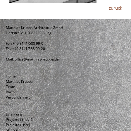
zurück
Matthias Kruppa Architektur GmbH
Hartstraße 1 D-82239 Alling
Fon +49 8141/588 99-0
Fax +49 8141/588 99-20
Mail:
office@matthias-kruppa.de
Home
Matthias Kruppa
Team
Partner
Verbundenheit
Erfahrung
Projekte (Bilder)
Projekte (Liste)
Skizzen