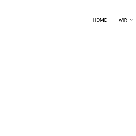
HOME
WIR