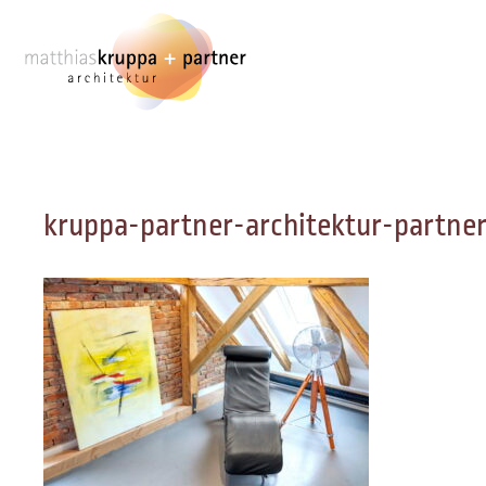
Zum
Inhalt
springen
kruppa-partner-architektur-partne