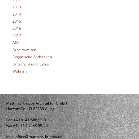
2013
2014
2015
2016
2017
Alle
Arbeitswelten
Organische Architektur
Unterricht und Kultus
Wohnen
Matthias Kruppa Architektur GmbH
Hartstraße 1 D-82239 Alling
Fon +49 8141/588 99-0
Fax +49 8141/588 99-20
Mail:
office@matthias-kruppa.de