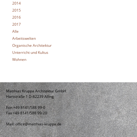
2014
2015
2016
2017
Alle
Arbeitswelten
Organische Architektur
Unterricht und Kultus
Wohnen
Matthias Kruppa Architektur GmbH
Hartstraße 1 D-82239 Alling
Fon +49 8141/588 99-0
Fax +49 8141/588 99-20
Mail:
office@matthias-kruppa.de